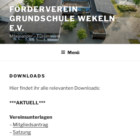
Zum
FÖRDERVEREIN
Inhalt
GRUNDSCHULE WEKELN
springen
E.V.
Miteinander – Füreinander
Menü
DOWNLOADS
Hier findet ihr alle relevanten Downloads:
***AKTUELL***
Vereinsunterlagen
–
Mitgliedsantrag
–
Satzung