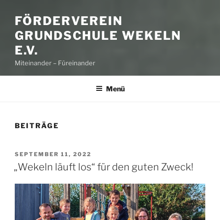
FÖRDERVEREIN
GRUNDSCHULE WEKELN
E.V.
Miteinander – Füreinander
Menü
BEITRÄGE
VERÖFFENTLICHT
SEPTEMBER 11, 2022
AM
„Wekeln läuft los“ für den guten Zweck!