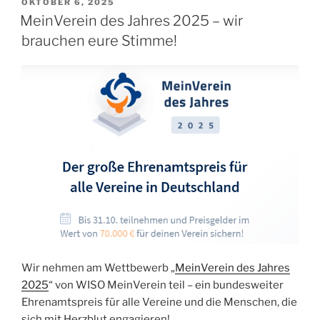
VERÖFFENTLICHT
OKTOBER 6, 2025
AM
MeinVerein des Jahres 2025 – wir
brauchen eure Stimme!
Wir nehmen am Wettbewerb „
MeinVerein des Jahres
2025
“ von WISO MeinVerein teil – ein bundesweiter
Ehrenamtspreis für alle Vereine und die Menschen, die
sich mit Herzblut engagieren!