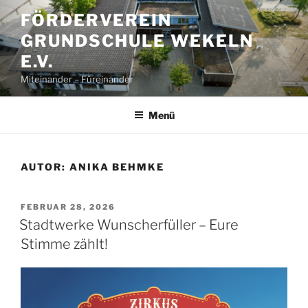
Zum
FÖRDERVEREIN
Inhalt
GRUNDSCHULE WEKELN
springen
E.V.
Miteinander – Füreinander
Menü
AUTOR:
ANIKA BEHMKE
VERÖFFENTLICHT
FEBRUAR 28, 2026
AM
Stadtwerke Wunscherfüller – Eure
Stimme zählt!