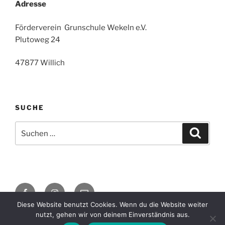
Adresse
Förderverein Grunschule Wekeln e.V.
Plutoweg 24
47877 Willich
SUCHE
Suchen
Suche
nach:
Facebook
Instagram
E-
Mail
Diese Website benutzt Cookies. Wenn du die Website weiter
nutzt, gehen wir von deinem Einverständnis aus.
Datenschutzerklärung
Stolz präsentiert von WordPress