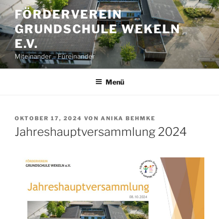
Zum
FÖRDERVEREIN
Inhalt
GRUNDSCHULE WEKELN
springen
E.V.
Miteinander – Füreinander
Menü
VERÖFFENTLICHT
OKTOBER 17, 2024
VON
ANIKA BEHMKE
AM
Jahreshauptversammlung 2024